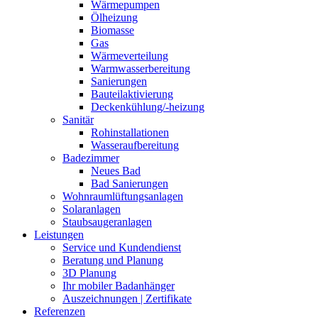
Wärmepumpen
Ölheizung
Biomasse
Gas
Wärmeverteilung
Warmwasserbereitung
Sanierungen
Bauteilaktivierung
Deckenkühlung/-heizung
Sanitär
Rohinstallationen
Wasseraufbereitung
Badezimmer
Neues Bad
Bad Sanierungen
Wohnraumlüftungsanlagen
Solaranlagen
Staubsaugeranlagen
Leistungen
Service und Kundendienst
Beratung und Planung
3D Planung
Ihr mobiler Badanhänger
Auszeichnungen | Zertifikate
Referenzen